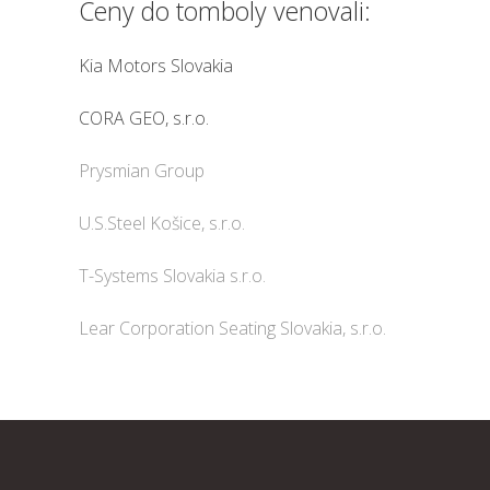
Ceny do tomboly venovali:
Kia Motors Slovakia
CORA GEO, s.r.o.
Prysmian Group
U.S.Steel Košice, s.r.o.
T-Systems Slovakia s.r.o.
Lear Corporation Seating Slovakia, s.r.o.