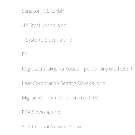
Senacor FCS GmbH
U.S.Steel Košice, s.r.o.
T-Systems Slovakia s.r.o.
EY
Regrutačná skupina Košice – personálny úrad OSSR
Lear Corporation Seating Slovakia, s.r.o.
Migračné Informačné Centrum IOM
PCA Slovakia, s.r.o.
AT&T Global Network Services