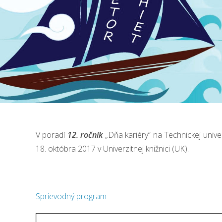
V poradí
12. ročník
„Dňa kariéry“ na Technickej unive
18. októbra 2017 v Univerzitnej knižnici (UK).
Sprievodný program