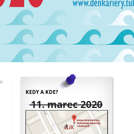
du
KEDY A KDE?