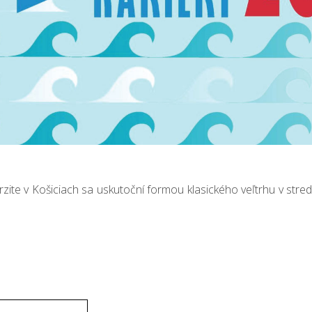
rzite v Košiciach sa uskutoční formou klasického veľtrhu v stre