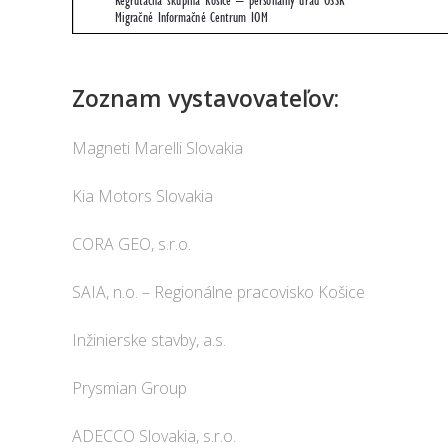
Zoznam vystavovateľov:
Magneti Marelli Slovakia
Kia Motors Slovakia
CORA GEO, s.r.o.
SAIA, n.o. – Regionálne pracovisko Košice
Inžinierske stavby, a.s.
Prysmian Group
ADECCO Slovakia, s.r.o.